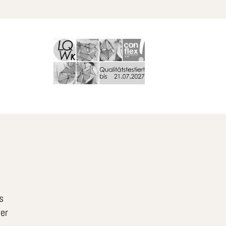
s
ler