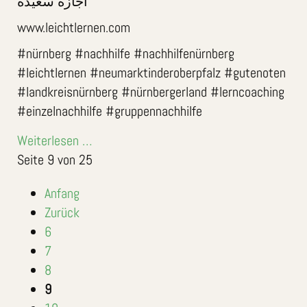
‎اجازة سعيدة
www.leichtlernen.com
#nürnberg #nachhilfe #nachhilfenürnberg
#leichtlernen #neumarktinderoberpfalz #gutenoten
#landkreisnürnberg #nürnbergerland #lerncoaching
#einzelnachhilfe #gruppennachhilfe
Weiterlesen …
Seite 9 von 25
Anfang
Zurück
6
7
8
9