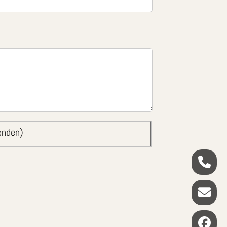
enden)