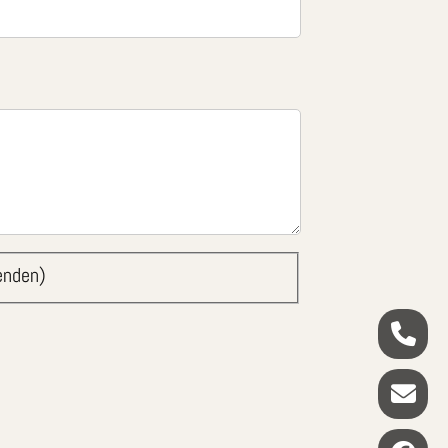
enden)