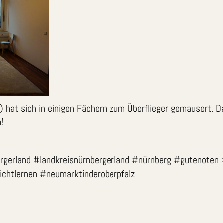
al) hat sich in einigen Fächern zum Überflieger gemausert. D
!
ergerland #landkreisnürnbergerland #nürnberg #gutenoten
eichtlernen #neumarktinderoberpfalz