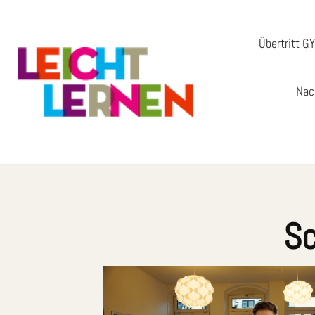
Übertritt G
Nac
Sc