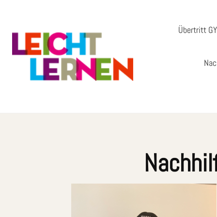
Übertritt G
Nac
Nachhil