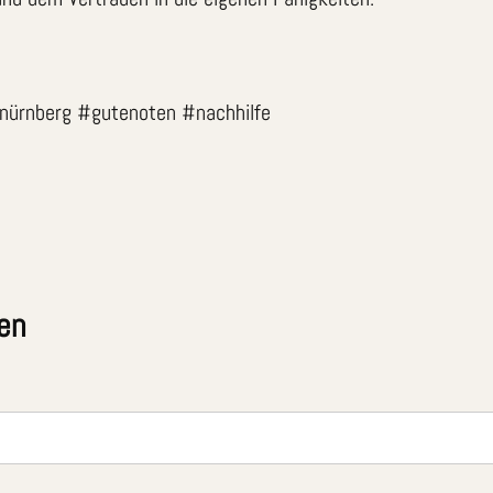
enürnberg #gutenoten #nachhilfe
en