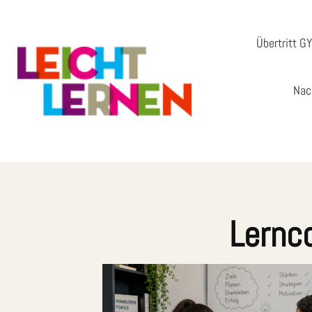
Übertritt G
Nac
Lernc