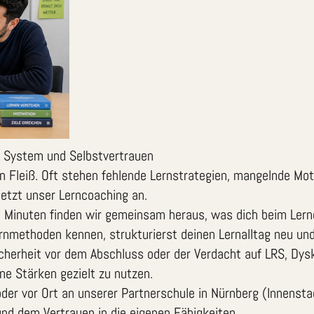
it System und Selbstvertrauen
on Fleiß. Oft stehen fehlende Lernstrategien, mangelnde Mo
setzt unser Lerncoaching an.
 45 Minuten finden wir gemeinsam heraus, was dich beim Ler
Lernmethoden kennen, strukturierst deinen Lernalltag neu un
icherheit vor dem Abschluss oder der Verdacht auf LRS, Dys
ne Stärken gezielt zu nutzen.
 oder vor Ort an unserer Partnerschule in Nürnberg (Innensta
nd dem Vertrauen in die eigenen Fähigkeiten.