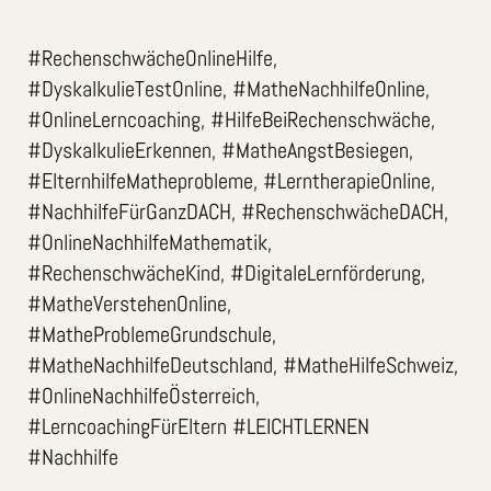
#RechenschwächeOnlineHilfe,
#DyskalkulieTestOnline, #MatheNachhilfeOnline,
#OnlineLerncoaching, #HilfeBeiRechenschwäche,
#DyskalkulieErkennen, #MatheAngstBesiegen,
#ElternhilfeMatheprobleme, #LerntherapieOnline,
#NachhilfeFürGanzDACH, #RechenschwächeDACH,
#OnlineNachhilfeMathematik,
#RechenschwächeKind, #DigitaleLernförderung,
#MatheVerstehenOnline,
#MatheProblemeGrundschule,
#MatheNachhilfeDeutschland, #MatheHilfeSchweiz,
#OnlineNachhilfeÖsterreich,
#LerncoachingFürEltern #LEICHTLERNEN
#Nachhilfe