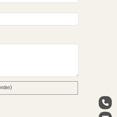
enden)